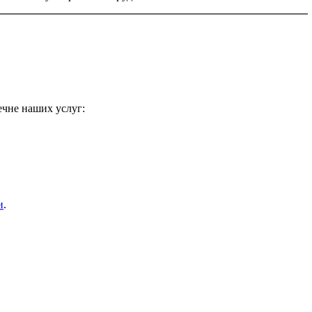
ечне наших услуг:
и
.