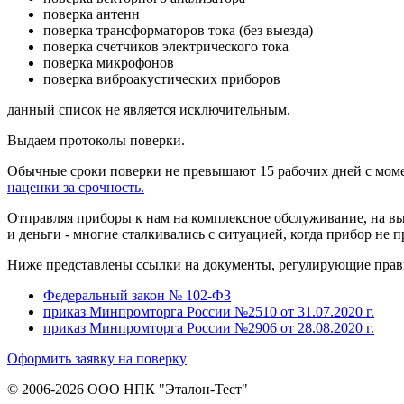
поверка антенн
поверка трансформаторов тока (без выезда)
поверка счетчиков электрического тока
поверка микрофонов
поверка виброакустических приборов
данный список не является исключительным.
Выдаем протоколы поверки.
Обычные сроки поверки не превышают 15 рабочих дней с мом
наценки за срочность.
Отправляя приборы к нам на комплексное обслуживание, на вы
и деньги - многие сталкивались с ситуацией, когда прибор не п
Ниже представлены ссылки на документы, регулирующие прави
Федеральный закон № 102-ФЗ
приказ Минпромторга России №2510 от 31.07.2020 г.
приказ Минпромторга России №2906 от 28.08.2020 г.
Оформить заявку на поверку
© 2006-2026 ООО НПК "Эталон-Тест"